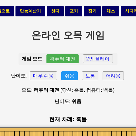
홈으로
만능계산기
섯다
포커
장기
체스
사다
온라인 오목 게임
게임 모드:
컴퓨터 대전
2인 플레이
난이도:
매우 쉬움
쉬움
보통
어려움
모드:
컴퓨터 대전
(당신: 흑돌, 컴퓨터: 백돌)
난이도:
쉬움
현재 차례: 흑돌