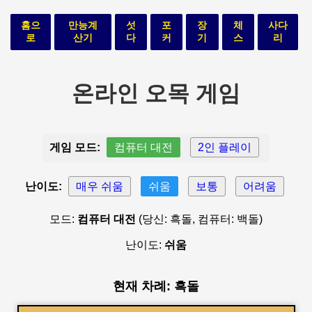
홈으
만능계
섯
포
장
체
사다
로
산기
다
커
기
스
리
온라인 오목 게임
게임 모드:
컴퓨터 대전
2인 플레이
난이도:
매우 쉬움
쉬움
보통
어려움
모드:
컴퓨터 대전
(당신: 흑돌, 컴퓨터: 백돌)
난이도:
쉬움
현재 차례: 흑돌