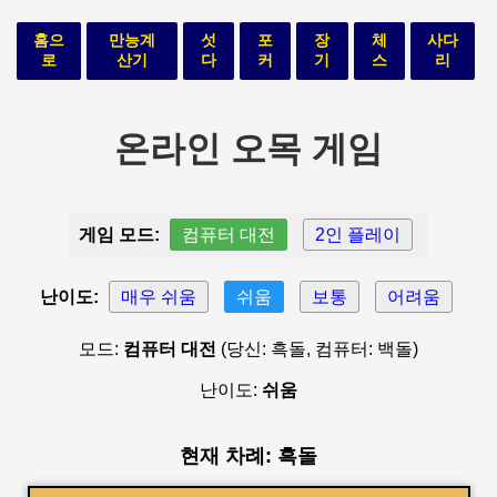
홈으
만능계
섯
포
장
체
사다
로
산기
다
커
기
스
리
온라인 오목 게임
게임 모드:
컴퓨터 대전
2인 플레이
난이도:
매우 쉬움
쉬움
보통
어려움
모드:
컴퓨터 대전
(당신: 흑돌, 컴퓨터: 백돌)
난이도:
쉬움
현재 차례: 흑돌