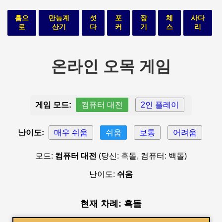
홈으
만능계
섯
포
장
체
사다
로
산기
다
커
기
스
리
온라인 오목 게임
게임 모드:
컴퓨터 대전
2인 플레이
난이도:
매우 쉬움
쉬움
보통
어려움
모드:
컴퓨터 대전
(당신: 흑돌, 컴퓨터: 백돌)
난이도:
쉬움
현재 차례: 흑돌