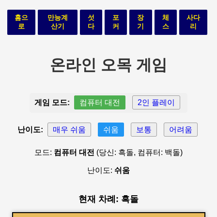
홈으
만능계
섯
포
장
체
사다
로
산기
다
커
기
스
리
온라인 오목 게임
게임 모드:
컴퓨터 대전
2인 플레이
난이도:
매우 쉬움
쉬움
보통
어려움
모드:
컴퓨터 대전
(당신: 흑돌, 컴퓨터: 백돌)
난이도:
쉬움
현재 차례: 흑돌