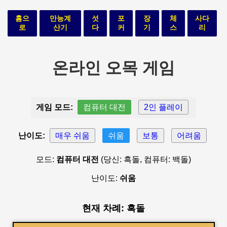
홈으
만능계
섯
포
장
체
사다
로
산기
다
커
기
스
리
온라인 오목 게임
게임 모드:
컴퓨터 대전
2인 플레이
난이도:
매우 쉬움
쉬움
보통
어려움
모드:
컴퓨터 대전
(당신: 흑돌, 컴퓨터: 백돌)
난이도:
쉬움
현재 차례: 흑돌