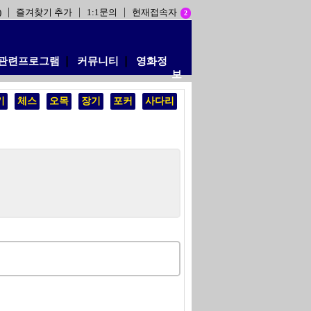
)
즐겨찾기 추가
1:1문의
현재접속자
2
관련프로그램
❘
커뮤니티
❘
영화정
보
기
체스
오목
장기
포커
사다리