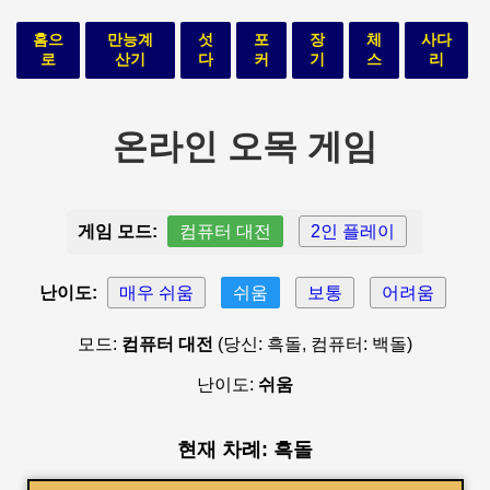
홈으
만능계
섯
포
장
체
사다
로
산기
다
커
기
스
리
온라인 오목 게임
게임 모드:
컴퓨터 대전
2인 플레이
난이도:
매우 쉬움
쉬움
보통
어려움
모드:
컴퓨터 대전
(당신: 흑돌, 컴퓨터: 백돌)
난이도:
쉬움
현재 차례: 흑돌