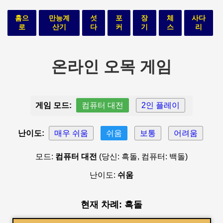
홈으
만능계
섯
포
장
체
사다
로
산기
다
커
기
스
리
온라인 오목 게임
게임 모드:
컴퓨터 대전
2인 플레이
난이도:
매우 쉬움
쉬움
보통
어려움
모드:
컴퓨터 대전
(당신: 흑돌, 컴퓨터: 백돌)
난이도:
쉬움
현재 차례: 흑돌