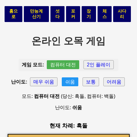
홈으
만능계
섯
포
장
체
사다
로
산기
다
커
기
스
리
온라인 오목 게임
게임 모드:
컴퓨터 대전
2인 플레이
난이도:
매우 쉬움
쉬움
보통
어려움
모드:
컴퓨터 대전
(당신: 흑돌, 컴퓨터: 백돌)
난이도:
쉬움
현재 차례: 흑돌