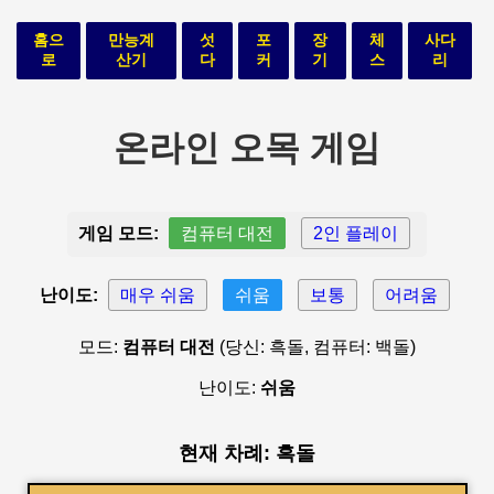
홈으
만능계
섯
포
장
체
사다
로
산기
다
커
기
스
리
온라인 오목 게임
게임 모드:
컴퓨터 대전
2인 플레이
난이도:
매우 쉬움
쉬움
보통
어려움
모드:
컴퓨터 대전
(당신: 흑돌, 컴퓨터: 백돌)
난이도:
쉬움
현재 차례: 흑돌