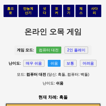
홈으
만능계
섯
포
장
체
사다
로
산기
다
커
기
스
리
온라인 오목 게임
게임 모드:
컴퓨터 대전
2인 플레이
난이도:
매우 쉬움
쉬움
보통
어려움
모드:
컴퓨터 대전
(당신: 흑돌, 컴퓨터: 백돌)
난이도:
쉬움
현재 차례: 흑돌