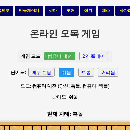
홈으로
만능계산기
섯다
포커
장기
체스
사다
온라인 오목 게임
게임 모드:
컴퓨터 대전
2인 플레이
난이도:
매우 쉬움
쉬움
보통
어려움
모드:
컴퓨터 대전
(당신: 흑돌, 컴퓨터: 백돌)
난이도:
쉬움
현재 차례: 흑돌