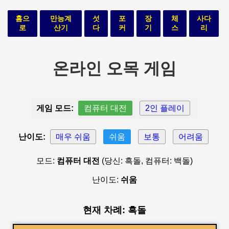
홈으
만능계
섯
포
장
체
사다
로
산기
다
커
기
스
리
온라인 오목 게임
게임 모드:
컴퓨터 대전
2인 플레이
난이도:
매우 쉬움
쉬움
보통
어려움
모드:
컴퓨터 대전
(당신: 흑돌, 컴퓨터: 백돌)
난이도:
쉬움
현재 차례: 흑돌