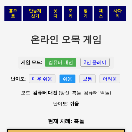
홈으
만능계
섯
포
장
체
사다
로
산기
다
커
기
스
리
온라인 오목 게임
게임 모드:
컴퓨터 대전
2인 플레이
난이도:
매우 쉬움
쉬움
보통
어려움
모드:
컴퓨터 대전
(당신: 흑돌, 컴퓨터: 백돌)
난이도:
쉬움
현재 차례: 흑돌