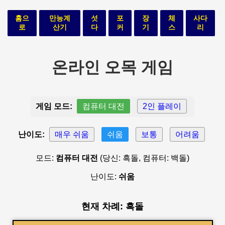
홈으
만능계
섯
포
장
체
사다
로
산기
다
커
기
스
리
온라인 오목 게임
게임 모드:
컴퓨터 대전
2인 플레이
난이도:
매우 쉬움
쉬움
보통
어려움
모드:
컴퓨터 대전
(당신: 흑돌, 컴퓨터: 백돌)
난이도:
쉬움
현재 차례: 흑돌