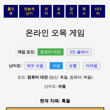
홈으
만능계
섯
포
장
체
사다
로
산기
다
커
기
스
리
온라인 오목 게임
게임 모드:
컴퓨터 대전
2인 플레이
난이도:
매우 쉬움
쉬움
보통
어려움
모드:
컴퓨터 대전
(당신: 흑돌, 컴퓨터: 백돌)
난이도:
쉬움
현재 차례: 흑돌