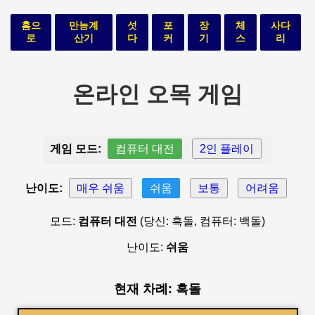
홈으
만능계
섯
포
장
체
사다
로
산기
다
커
기
스
리
온라인 오목 게임
게임 모드:
컴퓨터 대전
2인 플레이
난이도:
매우 쉬움
쉬움
보통
어려움
모드:
컴퓨터 대전
(당신: 흑돌, 컴퓨터: 백돌)
난이도:
쉬움
현재 차례: 흑돌