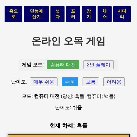
홈으
만능계
섯
포
장
체
사다
로
산기
다
커
기
스
리
온라인 오목 게임
게임 모드:
컴퓨터 대전
2인 플레이
난이도:
매우 쉬움
쉬움
보통
어려움
모드:
컴퓨터 대전
(당신: 흑돌, 컴퓨터: 백돌)
난이도:
쉬움
현재 차례: 흑돌