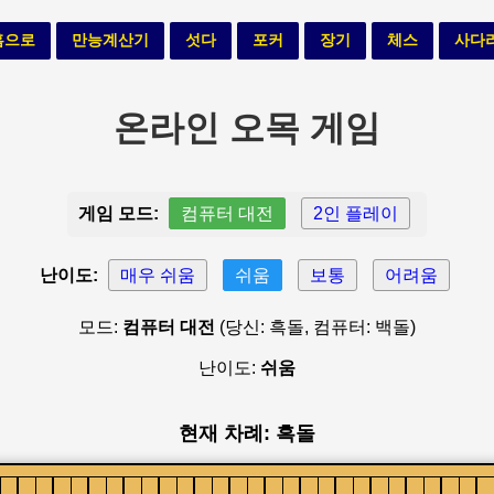
홈으로
만능계산기
섯다
포커
장기
체스
사다
온라인 오목 게임
게임 모드:
컴퓨터 대전
2인 플레이
난이도:
매우 쉬움
쉬움
보통
어려움
모드:
컴퓨터 대전
(당신: 흑돌, 컴퓨터: 백돌)
난이도:
쉬움
현재 차례: 흑돌