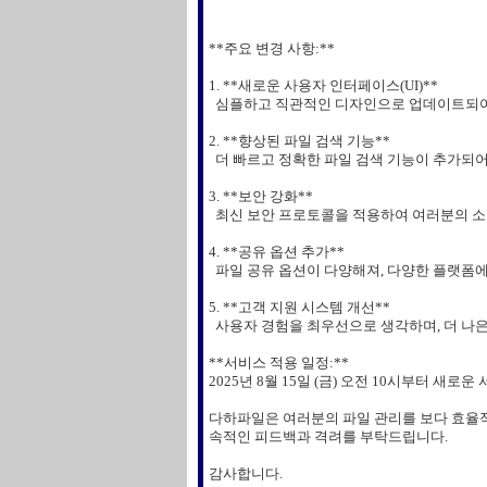
**주요 변경 사항:**
1. **새로운 사용자 인터페이스(UI)**
심플하고 직관적인 디자인으로 업데이트되어 
2. **향상된 파일 검색 기능**
더 빠르고 정확한 파일 검색 기능이 추가되어
3. **보안 강화**
최신 보안 프로토콜을 적용하여 여러분의 소
4. **공유 옵션 추가**
파일 공유 옵션이 다양해져, 다양한 플랫폼에
5. **고객 지원 시스템 개선**
사용자 경험을 최우선으로 생각하며, 더 나
**서비스 적용 일정:**
2025년 8월 15일 (금) 오전 10시부터 
다하파일은 여러분의 파일 관리를 보다 효율적
속적인 피드백과 격려를 부탁드립니다.
감사합니다.