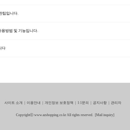
위한팁입니다.
용백신) 사용방법 및 기능입니다.
니다
사이트 소개
|
이용안내
|
개인정보 보호정책
|
1:1문의
|
공지사항
|
관리자
Copyrightⓒ www.azshopping.co.kr All rights reserved.
[Mail inquiry]