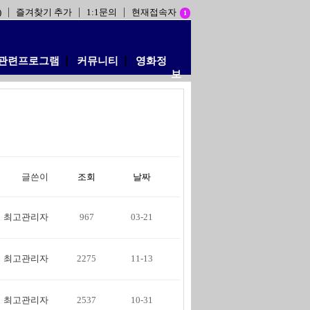
)
즐겨찾기 추가
1:1문의
현재접속자
1
관련프로그램
❘
커뮤니티
❘
영화정
보
글쓴이
조회
날짜
최고관리자
967
03-21
최고관리자
2275
11-13
최고관리자
2537
10-31